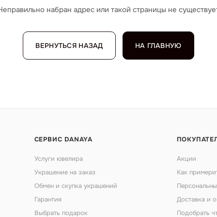
Неправильно набран адрес или такой страницы не существуе
ВЕРНУТЬСЯ НАЗАД
НА ГЛАВНУЮ
СЕРВИС DANAYA
ПОКУПАТЕ
Услуги ювелира
Акции
Украшение на заказ
Как примери
Обмен и скупка украшений
Персональны
Гарантия
Доставка и о
Выбрать подарок
Подобрать ч